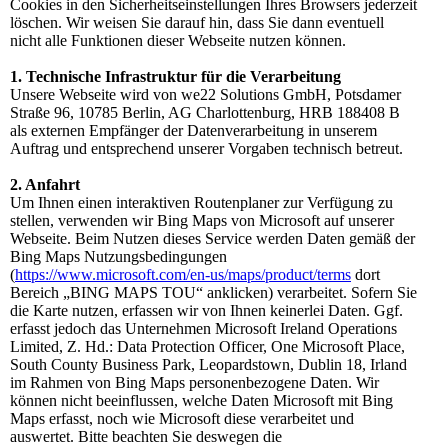
Cookies in den Sicherheitseinstellungen Ihres Browsers jederzeit
löschen. Wir weisen Sie darauf hin, dass Sie dann eventuell
nicht alle Funktionen dieser Webseite nutzen können.
1. Technische Infrastruktur für die Verarbeitung
Unsere Webseite wird von we22 Solutions GmbH, Potsdamer
Straße 96, 10785 Berlin, AG Charlottenburg, HRB 188408 B
als externen Empfänger der Datenverarbeitung in unserem
Auftrag und entsprechend unserer Vorgaben technisch betreut.
2. Anfahrt
Um Ihnen einen interaktiven Routenplaner zur Verfügung zu
stellen, verwenden wir Bing Maps von Microsoft auf unserer
Webseite. Beim Nutzen dieses Service werden Daten gemäß der
Bing Maps Nutzungsbedingungen
(
https://www.microsoft.com/en-us/maps/product/terms
dort
Bereich „BING MAPS TOU“ anklicken) verarbeitet. Sofern Sie
die Karte nutzen, erfassen wir von Ihnen keinerlei Daten. Ggf.
erfasst jedoch das Unternehmen Microsoft Ireland Operations
Limited, Z. Hd.: Data Protection Officer, One Microsoft Place,
South County Business Park, Leopardstown, Dublin 18, Irland
im Rahmen von Bing Maps personenbezogene Daten. Wir
können nicht beeinflussen, welche Daten Microsoft mit Bing
Maps erfasst, noch wie Microsoft diese verarbeitet und
auswertet. Bitte beachten Sie deswegen die