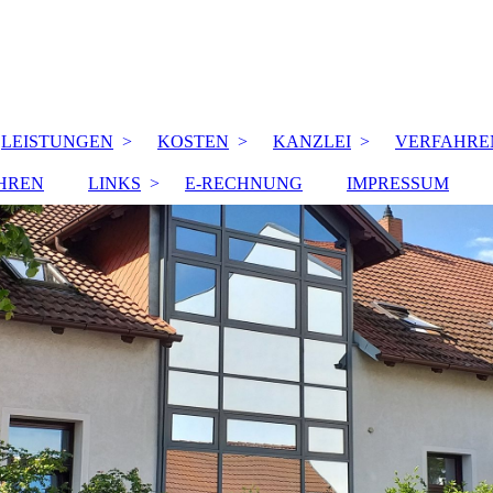
LEISTUNGEN
KOSTEN
KANZLEI
VERFAHRE
HREN
LINKS
E-RECHNUNG
IMPRESSUM