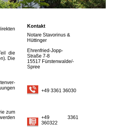
Kontakt
irekten
Notare Stavorinus &
Hüttinger
Ehrenfried-Jopp-
eil die
Straße 7-8
n). Die
15517 Fürsten­walde/­
Spree
en­ver­
­ung­en
+49 3361 36030
wie zum
 werden
+49 3361
360322