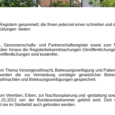
 Registern gesammelt, die Ihnen jederzeit einen schnellen und d
ick­lungen bieten:
-, Genossenschafts- und Partnerschaftsregister sowie zum T
ber hinaus die Registerbekanntmachungen (Ver­öf­fent­lich­ung­e
öffentlichungen sind kostenfrei.
zum Thema Vorsorgevollmacht, Betreuungsverfügung und Pa­tient­
werden die zur Vermeidung unnötiger gesetzlicher Be­treu
e­voll­macht­en und Betreuungsverfügungen gespeichert.
zum Ver­er­ben, Erben, zur Nachlassplanung und -gestaltung so
1.01.2012 von der Bundesnotarkammer geführt wird. Dort
it sie im Sterbefall auch gefunden werden.