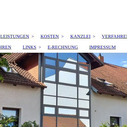
LEISTUNGEN
KOSTEN
KANZLEI
VERFAHRE
HREN
LINKS
E-RECHNUNG
IMPRESSUM