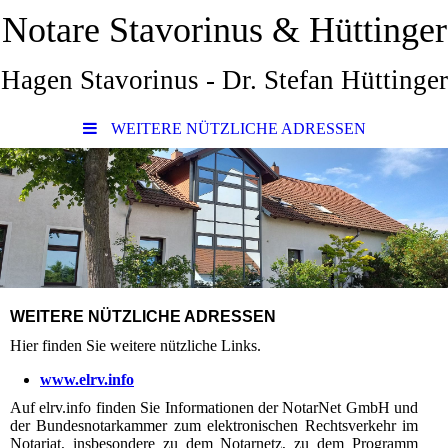
Notare Stavorinus & Hüttinger
Hagen Stavorinus - Dr. Stefan Hüttinger
WEITERE NÜTZLICHE ADRESSEN
WEITERE NÜTZLICHE ADRESSEN
Hier finden Sie weitere nützliche Links.
www.elrv.info
Auf elrv.info finden Sie Informationen der NotarNet GmbH und
der Bundesnotarkammer zum elek­tron­isch­en Rechtsverkehr im
Notariat, insbesondere zu dem No­tar­netz, zu dem Programm