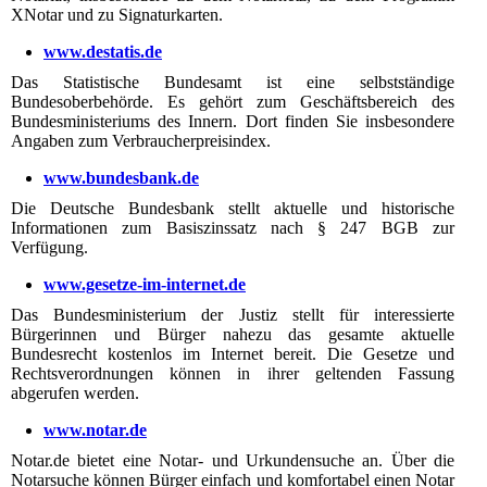
XNotar und zu Sig­na­tur­kar­ten.
www.destatis.de
Das Statistische Bundesamt ist eine selbstständige
Bundesoberbehörde. Es gehört zum Geschäftsbereich des
Bundesministeriums des Innern. Dort finden Sie insbesondere
Angaben zum Verbraucherpreisindex.
www.bundesbank.de
Die Deutsche Bundesbank stellt aktuelle und hist­orisch­e
Informationen zum Basiszinssatz nach § 247 BGB zur
Verfügung.
www.gesetze-im-internet.de
Das Bundesministerium der Justiz stellt für interes­sierte
Bürgerinnen und Bürger nahezu das gesamte aktuelle
Bundesrecht kostenlos im Internet bereit. Die Gesetze und
Rechtsverordnungen können in ihrer gel­ten­den Fassung
abgerufen werden.
www.notar.de
Notar.de bietet eine Notar- und Urkundensuche an. Über die
Notarsuche können Bürger einfach und komfortabel einen Notar