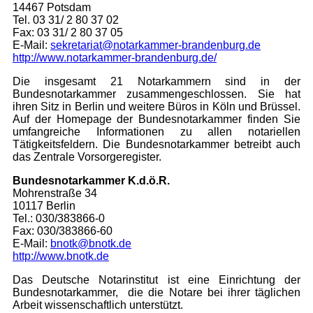
14467 Potsdam
Tel. 03 31/ 2 80 37 02
Fax: 03 31/ 2 80 37 05
E-Mail:
sekretariat@notarkammer-brandenburg.de
http://www.notarkammer-brandenburg.de/
Die insgesamt 21 Notarkammern sind in der
Bundesnotarkammer zusammengeschlossen. Sie hat
ihren Sitz in Berlin und weitere Büros in Köln und Brüssel.
Auf der Homepage der Bundesnotarkammer finden Sie
um­fang­rei­che Informationen zu allen notariellen
Tätigkeitsfeldern. Die Bundesnotarkammer betreibt auch
das Zentrale Vorsorgeregister.
Bundesnotarkammer K.d.ö.R.
Mohrenstraße 34
10117 Berlin
Tel.: 030/383866-0
Fax: 030/383866-60
E-Mail:
bnotk@bnotk.de
http://www.bnotk.de
Das Deutsche Notarinstitut ist eine Einrichtung der
Bundesnotarkammer, die die Notare bei ihrer täglichen
Arbeit wis­sen­schaft­lich unterstützt.