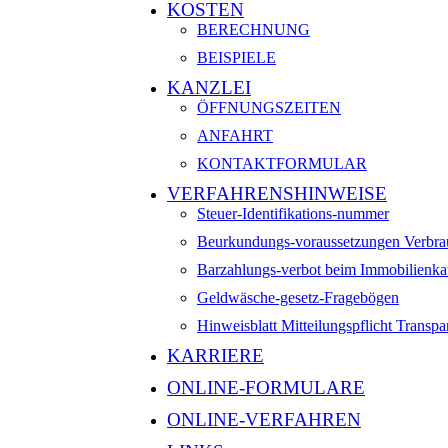
KOSTEN
BERECHNUNG
BEISPIELE
KANZLEI
ÖFFNUNGS­ZEITEN
ANFAHRT
KONTAKT­FORMULAR
VERFAHRENSHINWEISE
Steuer-Identifikations-nummer
Beurkundungs-voraussetzungen Verbrau
Barzahlungs-verbot beim Immobilienka
Geldwäsche-gesetz-Fragebögen
Hinweisblatt Mitteilungspflicht Transpa
KARRIERE
ONLINE-FORMULARE
ONLINE-VERFAHREN