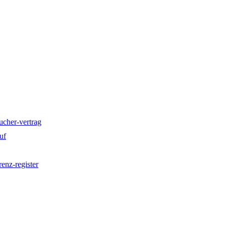
cher-vertrag
uf
renz-register