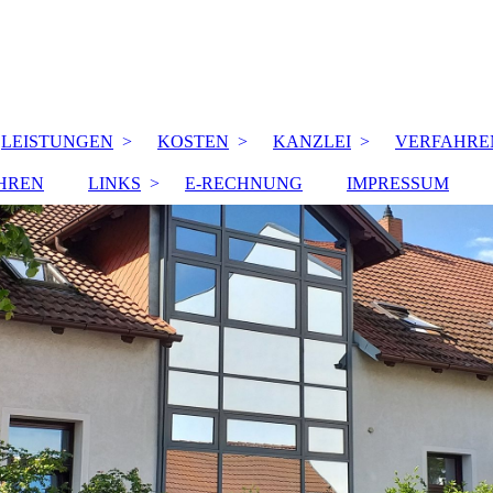
LEISTUNGEN
KOSTEN
KANZLEI
VERFAHRE
HREN
LINKS
E-RECHNUNG
IMPRESSUM